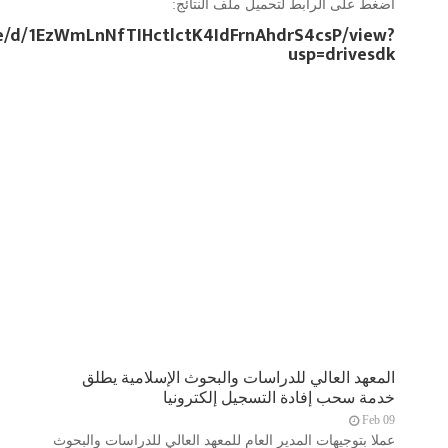
اضغط على الرابط لتحميل ملف النتائج:
ile/d/1EzWmLnNfTIHctlctK4IdFrnAhdrS4csP/view?
usp=drivesdk
المعهد العالي للدراسات والبحوث الإسلامية يطلق
خدمة سحب إفادة التسجيل إلكترونيا
Feb 09
عملا بتوجيهات المدير العام للمعهد العالي للدراسات والبحوث